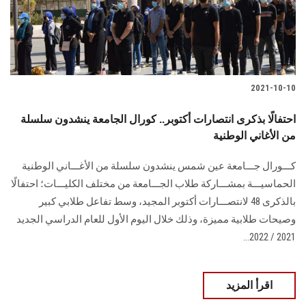
الطلاب
هيئة التدريس
الدراسات العليا
2021-10-10
الخريجين
احتفالًا بذكرى انتصارات أكتوبر.. كورال الجامعة ينشدون سلسلة
من الأغاني الوطنية
الموظفون
كـــورال جـــامعة عين شمس ينشدون سلسلة من الأغـــاني الوطنية
الحماسيـــة بمشـــاركة طلاب الجـــامعة من مختلف الكليـــات؛ احتفالًا
الزائـرون
بالذكرى 48 لانتصـــارات أكتوبر المجيد، وسط تفاعل طلابي كبير
وصيحات طلابية مميزة، وذلك خلال اليوم الأول للعام الدراسي الجديد
سجل الان
2021 / 2022...
اقرأ المزيد