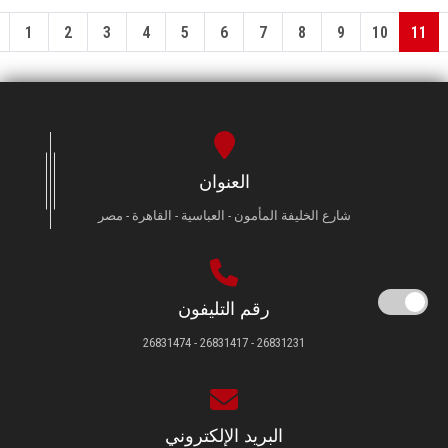
1
2
3
4
5
6
7
8
9
10
11
العنوان
شارع الخليفة المأمون - العباسية - القاهرة - مصر
رقم التليفون
26831231 - 26831417 - 26831474
البريد الإلكتروني