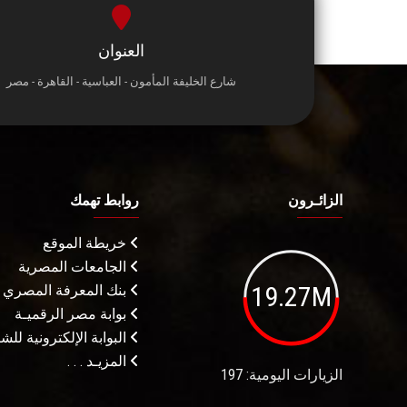
العنوان
شارع الخليفة المأمون - العباسية - القاهرة - مصر
الزائـرون
روابط تهمك
خريطة الموقع
الجامعات المصرية
19.27M
بنك المعرفة المصري
بوابة مصر الرقميـة
البوابة الإلكترونية لل
المزيـد . . .
الزيارات اليومية: 197