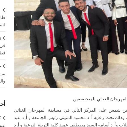
طال
لتن
ف
في 
قطا
ج
من 
وال
لمهرجان الغنائي للمتخصصين
أخر
ين شمس على المركز الثاني في مسابقة المهرجان الغنائي
وذلك تحت رعاية أ. د محمود المتيني رئيس الجامعة و أ. د عبد
ك
اب وأ. د أسامه السيد مصطفى عميد كلية التربية النوعية و أ. د
عبد