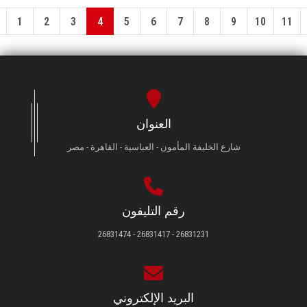
1
2
3
4
5
6
7
8
9
10
11
العنوان
شارع الخليفة المأمون - العباسية - القاهرة - مصر
رقم التليفون
26831231 - 26831417 - 26831474
البريد الإلكتروني