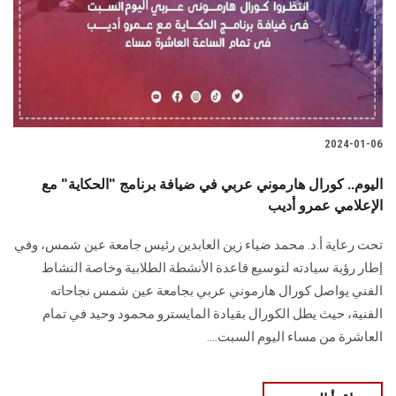
الطلاب
هيئة التدريس
الدراسات العليا
2024-01-06
الخريجين
اليوم.. كورال هارموني عربي في ضيافة برنامج "الحكاية" مع
الموظفون
الإعلامي عمرو أديب
تحت رعاية أ.د. محمد ضياء زين العابدين رئيس جامعة عين شمس، وفي
الزائـرون
إطار رؤية سيادته لتوسيع قاعدة الأنشطة الطلابية وخاصة النشاط
الفني يواصل كورال هارموني عربي بجامعة عين شمس نجاحاته
سجل الان
الفنية، حيث يطل الكورال بقيادة المايسترو محمود وحيد في تمام
العاشرة من مساء اليوم السبت....