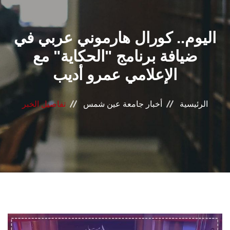
القطاعـات
اليوم.. كورال هارموني عربي في
الشئون الأكاديمية
ضيافة برنامج "الحكاية" مع
البحث العلمي
الإعلامي عمرو أديب
الرعاية الصحية
الرئيسية
أخبار جامعة عين شمس
تفاصيل الخبر
المراكز والوحدات
الأنظمة الذكية
الإعلام
تواصل معنا