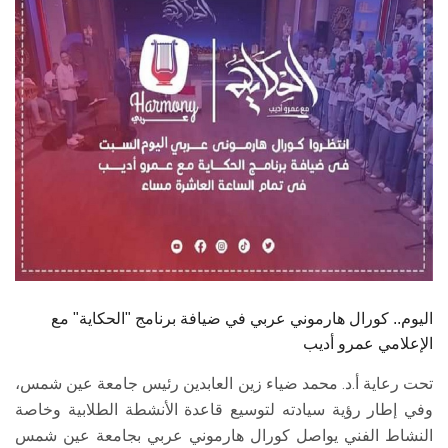
الطلاب
هيئة التدريس
الدراسات العليا
الخريجين
الموظفون
الزائـرون
اليوم.. كورال هارموني عربي في ضيافة برنامج "الحكاية" مع
سجل الان
الإعلامي عمرو أديب
تحت رعاية أ.د. محمد ضياء زين العابدين رئيس جامعة عين شمس،
وفي إطار رؤية سيادته لتوسيع قاعدة الأنشطة الطلابية وخاصة
النشاط الفني يواصل كورال هارموني عربي بجامعة عين شمس