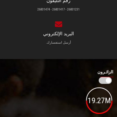
رقم التليفون
26831231 - 26831417 - 26831474
البريد الإلكتروني
أرسل استفسارك.
الزائـرون
19.27M