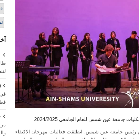
فع
نش
آخر
طال
لتن
ف
في 
قطا
ج
ات جامعة عين شمس للعام الجامعي 2024/2025
من 
دين رئيس جامعة عين شمس، انطلقت فعاليات مهرجان الاكتفاء
وال