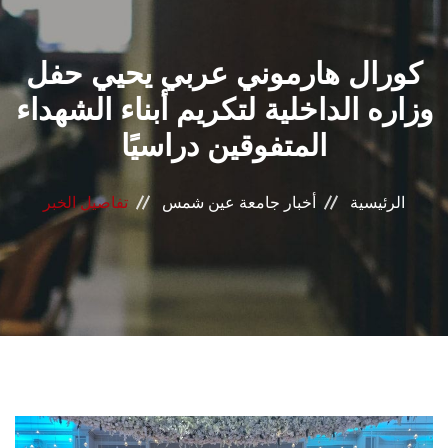
القطاعـات
كورال هارموني عربي يحيي حفل
الشئون الأكاديمية
وزاره الداخلية لتكريم أبناء الشهداء
البحث العلمي
المتفوقين دراسيًا
الرعاية الصحية
الرئيسية
أخبار جامعة عين شمس
تفاصيل الخبر
المراكز والوحدات
الأنظمة الذكية
الإعلام
تواصل معنا