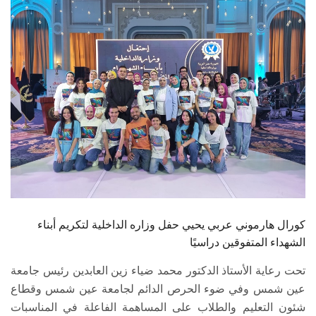
الطلاب
هيئة التدريس
الدراسات العليا
الخريجين
الموظفون
الزائـرون
كورال هارموني عربي يحيي حفل وزاره الداخلية لتكريم أبناء
سجل الان
الشهداء المتفوقين دراسيًا
تحت رعاية الأستاذ الدكتور محمد ضياء زين العابدين رئيس جامعة
عين شمس وفي ضوء الحرص الدائم لجامعة عين شمس وقطاع
شئون التعليم والطلاب على المساهمة الفاعلة في المناسبات