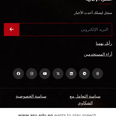
سجل ليصلك أحدث الأخبار
رأيك يهمنا
أراء المستخدمين
سياسة التعامل مع
سياسة الخصوصية
الشكاوي
ميثاق المتعاملين
الأسئلة الشائعة
www.asu.edu.eg
wants to play speech