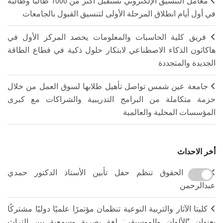
معامل التنسيق الإلكتروني تستقبل أكثر من 1000 طالبًا وطالبة
في أول أيام انطلاق المرحلة الأولى لتنسيق القبول بالجامعات
فريق كلية الحاسبات والمعلومات يحصد المركز الأول في
هاكاثون الذكاء الاصطناعي لابتكار حلول ذكية في قطاع الطاقة
الجديدة والمتجددة
جامعة عين شمس تواصل تأهيل طلابها لسوق العمل من خلال
حزمة متكاملة من البرامج التدريبية والشراكات مع كبرى
المؤسسات المحلية والعالمية
أخر الاحداث
كلية الحقوق تنظم حفل تأبين الأستاذ الدكتور حمدي
عبدالرحمن
كليتا الآثار والتربية النوعية تنظمان مؤتمرًا علميًا دوليًا مشتركًا
بعنوان "الألوان والموسيقى: لغة بصرية وسمعية بين التراث