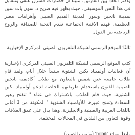
وأكثر اتحادًا بين القارتين، مبينًا أن حضارات الشرق تلتقى وتتقابل
في هذا اللحن الموسيقي، حيث يظهر فيه ضريح د. سون يات سين
بمدينة نانجين وسور المدينة القديم الصيني وأهرامات مصر
العظيمة، فهذه الاغنية الجماعية تقدم التحية للصداقة والروح
الرياضية بين الدول.
ثالثًا: الموقع الرسمي لشبكة التلفزيون الصيني المركزي الإخبارية
كتب الموقع الرسمي لشبكة التلفزيون الصيني المركزي الإخبارية
أن فعاليات أولمبياد بكين الشتوية ستبدأ خلال أيام، ولقد قام
طلاب جامعة عين شمس بالتعاون مع طلاب أكاديمية نانجين
الصينية للفنون باستخدام طريقتهم الخاصة لدعم أولمبياد بكين
الشتوية، حيث قام الطلاب بالاشتراك في غناء " تتفتح زهور
السعادة وتمنح عبيرها للأولمبياد الشتوية " المكونة من 3 أغاني
باللغات العربية والصينية والانجليزية، وهذا يدل على عمق العلاقات
وقوة التعاون بين البلدين في المجالات المختلفة.
رابعا: موقع "bilibili" (يوتيوب الصين)