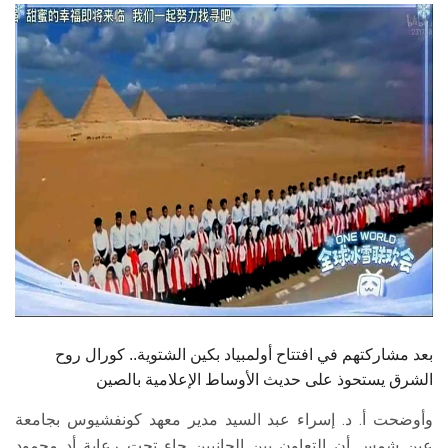
الطلاب
هيئة التدريس
الدراسات العليا
الخريجين
الموظفون
الزائـرون
سجل الان
بعد مشاركتهم في افتتاح أولمبياد بكين الشتوية.. كورال روح
الشرق يستحوذ على حديث الأوساط الإعلامية بالصين
وأوضحت أ. د. إسراء عبد السيد مدير معهد كونفشيوس بجامعة
عين شمس أن التعاون بين الجانبين جاء تحت رعاية أد محمود