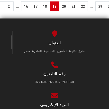
...
...
1
2
16
17
18
19
20
21
22
29
العنوان
شارع الخليفة المأمون - العباسية - القاهرة - مصر
رقم التليفون
26831231 - 26831417 - 26831474
البريد الإلكتروني