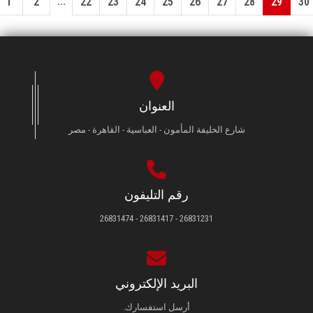
...
1
2
22
23
24
25
26
27
28
29
30
العنوان
شارع الخليفة المأمون - العباسية - القاهرة - مصر
رقم التليفون
26831231 - 26831417 - 26831474
البريد الإلكتروني
أرسل استفسارك.