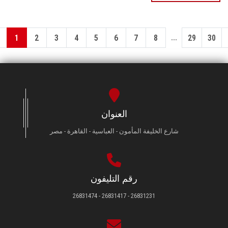
...
1
2
3
4
5
6
7
8
29
30
العنوان
شارع الخليفة المأمون - العباسية - القاهرة - مصر
رقم التليفون
26831231 - 26831417 - 26831474