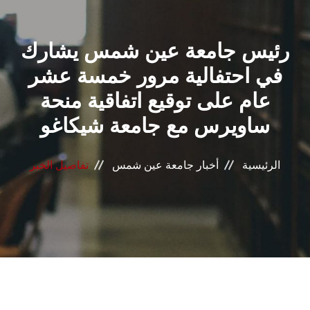
القطاعـات
رئيس جامعة عين شمس يشارك
الشئون الأكاديمية
في احتفالية مرور خمسة عشر
البحث العلمي
عام على توقيع اتفاقية منحة
ساويرس مع جامعة شيكاغو
الرعاية الصحية
المراكز والوحدات
الرئيسية
أخبار جامعة عين شمس
تفاصيل الخبر
الأنظمة الذكية
الإعلام
تواصل معنا