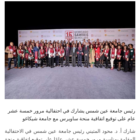
الطلاب
هيئة التدريس
الدراسات العليا
الخريجين
الموظفون
الزائـرون
سجل الان
رئيس جامعة عين شمس يشارك في احتفالية مرور خمسة عشر
عام على توقيع اتفاقية منحة ساويرس مع جامعة شيكاغو
شارك أ. د. محود المتيني رئيس جامعة عين شمس في الاحتفالية
المقامة بمناسبة مرور خمسة عشر عامًا على توقيع اتفاقية منحة