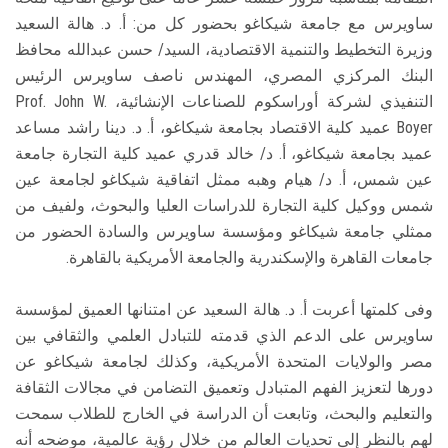
ساويرس مع جامعة شيكاغو بحضور كل من: أ. د. هالة السعيد
وزيرة التخطيط والتنمية الاقتصادية، السيد/ حسن عبدالله محافظ
البنك المركزي المصري، المهندس ناصف ساويرس الرئيس
التنفيذي لشركة أوراسكوم للصناعات الإنشائية، Prof. John W.
Boyer عميد كلية الاقتصاد بجامعة شيكاغو، أ. د. دينا راشد مساعد
عميد بجامعة شيكاغو، أ. د/ خالد قدري عميد كلية التجارة جامعة
عين شمس، أ. د/ هيام وهبه ممثل اتفاقية شيكاغو لجامعة عين
شمس ووكيل كلية التجارة للدراسات العليا والبحوث، ولفيف من
ممثلي جامعة شيكاغو ومؤسسة ساويرس والسادة الحضور من
جامعات القاهرة والإسكندرية والجامعة الأمريكية بالقاهرة.
وفى كلمتها أعربت أ. د. هالة السعيد عن امتنانها العميق لمؤسسة
ساويرس على الدعم الذي قدمته للتبادل العلمي والثقافي بين
مصر والولايات المتحدة الأمريكية، وكذلك لجامعة شيكاغو عن
دورها لتعزيز الفهم المتبادل وتعميق التضامن في مجالات الثقافة
والتعليم والبحث، وتابعت أن الدراسة في الخارج للطلاب سمحت
لهم بالنظر إلى تحديات العالم من خلال رؤية عالمية، موضحه أنه