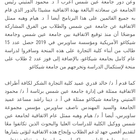
وعن دور جامعة عين شمس أعرب أ. د. محمود المتيني رئيس
الجامعة عن سعادته البالغة بهذة الاتفاقية مشيدًا بالدور الذي قام
به جميع القائمين على هذا البرنامج أيضا أ. د. هيام وهبه ممثل
الاتفاقية عن جامعة عين شمس والطلاب من الفرق المشاركة
موضحًا أن منذ توقيع الاتفاقية بين جامعة عين شمس وجامعة
شيكاغو الأمريكية ومؤسسة ساويرس في 2019 حصل عدد 15
طالب من أبناء كلية التجارة على هذه المنحة وسافروا لدراسة
عام كامل بجامعة شيكاغو، بالإضافة إلى فوز عدد 2 طلاب على
منحة لإستكمال الدراسة وتخرجهم من جامعة شيكاغو.
كما قدم أ. د/ خالد قدري عميد كلية التجارة الشكر لكافة أطراف
الاتفاقية ممثلة فى إدارة جامعة عين شمس برئاسة أ. د/ محمود
المتيني وجامعة شيكاغو ممثلة في أ. د. دينا راشد مساعد عميد
الجامعة والسيد المهندس ناصف ساويرس مؤسس مجموعة
ساويرس، أيضا أ. د/ هيام وهبه ممثل عام الاتفاقية لجامعة عين
شمس ووكيل الكلية للدراسات العليا والبحوث الذين تكاتفوا معًا
لتقديم أقصي جهد لدعم الطلاب وإنجاح هذه الاتفاقية لتؤتى بثمارها
من ثقل معارف الدارسين وإكسابهم خبرات علمية وثقافية تؤهلهم