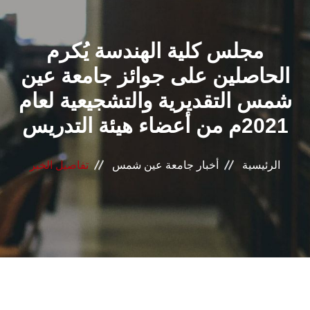
القطاعـات
مجلس كلية الهندسة يُكرم
الشئون الأكاديمية
الحاصلين على جوائز جامعة عين
البحث العلمي
شمس التقديرية والتشجيعية لعام
2021م من أعضاء هيئة التدريس
الرعاية الصحية
المراكز والوحدات
الرئيسية
أخبار جامعة عين شمس
تفاصيل الخبر
الأنظمة الذكية
الإعلام
تواصل معنا