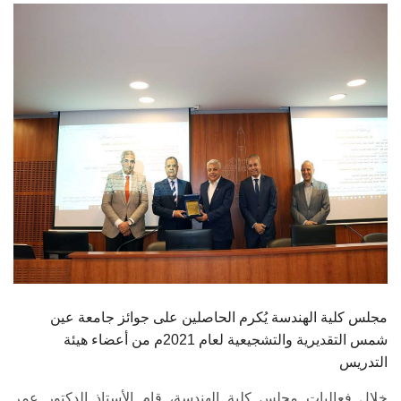
الطلاب
هيئة التدريس
الدراسات العليا
الخريجين
الموظفون
الزائـرون
سجل الان
مجلس كلية الهندسة يُكرم الحاصلين على جوائز جامعة عين
شمس التقديرية والتشجيعية لعام 2021م من أعضاء هيئة
التدريس
خلال فعاليات مجلس كلية الهندسة، قام الأستاذ الدكتور عمر