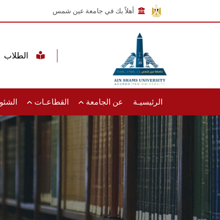
أهلاً بك في جامعة عين شمس
الطلاب
الرئيسيـة
عن الجامعة
القطاعـات
الشئون