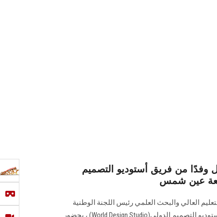
بل وفدًا من فريق أستوديو التصميم
معة عين شمس
تعليم العالي والبحث العلمي رئيس اللجنة الوطنية
المصرية ‏لليونسكو وفدًا من فريق أستوديو التصميم الدولي‎ (World Design Studio)‎، بحضور