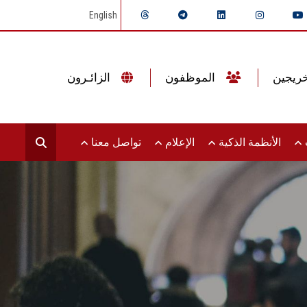
English
الموظفون
الزائـرون
ت
الأنظمة الذكية
الإعلام
تواصل معنا