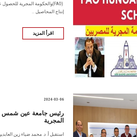
(FAO) ‎والحكومة المجرية للحصو
إنتاج ‏المحاصيل ...
اقرأ المزيد
2024-03-06
رئيس جامعة عين شمس يس
المجرية
استقبل أ. د. محمد ضياء زين العاب