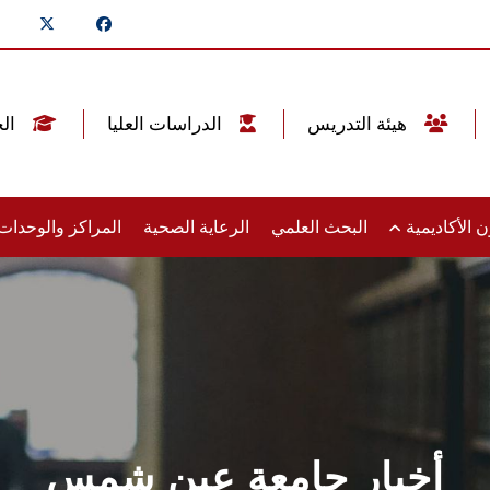
هيئة التدريس
الدراسات العليا
الخريجين
 الأكاديمية
البحث العلمي
الرعاية الصحية
المراكز والوحدا
أخبار جامعة عين شمس