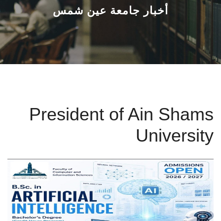
القطاعـات
أخبار جامعة عين شمس
الشئون الأكاديمية
البحث العلمي
الرعاية الصحية
President of Ain Shams
المراكز والوحدات
University
الأنظمة الذكية
الإعلام
تواصل معنا