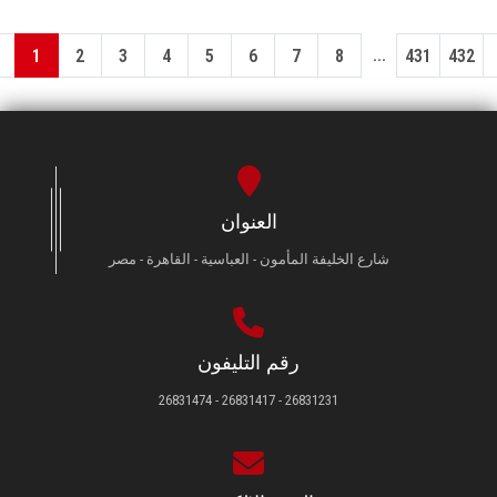
...
1
2
3
4
5
6
7
8
431
432
العنوان
شارع الخليفة المأمون - العباسية - القاهرة - مصر
رقم التليفون
26831231 - 26831417 - 26831474