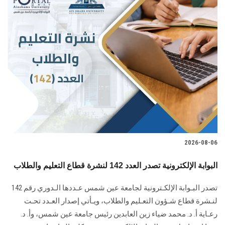
2026-08-06
البوابة الإلكترونية تصدر العدد 142 لنشرة قطاع التعليم والطلاب
تصدر البـوابة الإلكـترونية لجامعة عين شمس عـددها الـدوري رقم 142
لنـشرة قطاع شـؤون التعـليم ‏والطلاب‎، ويـأتي إصدار العـدد تحـت
رعـاية أ. د. محمد ضياء زين العابدين رئيس جامعة عين شمس، وأ. د.