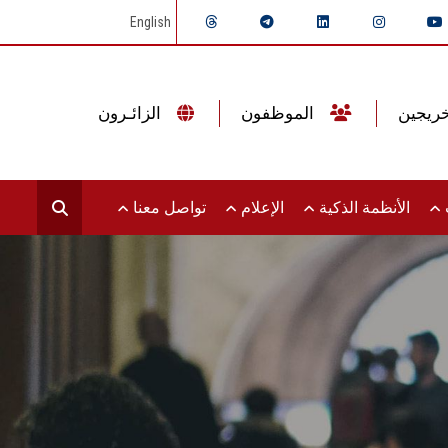
English
الموظفون
الزائـرون
ت
الأنظمة الذكية
الإعلام
تواصل معنا