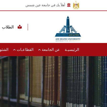
أهلاً بك في جامعة عين شمس
الطلاب
الرئيسيـة
عن الجامعة
القطاعـات
الشئون