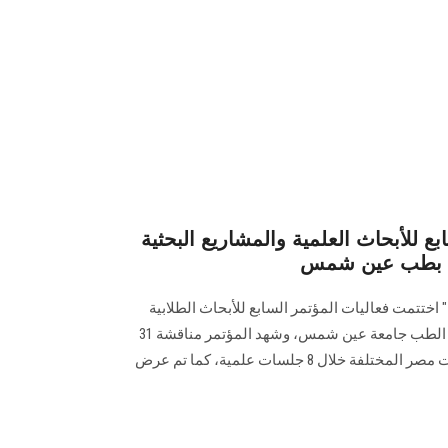
بع للأبحاث العلمية والمشاريع البحثية
ل" بطب عين شمس
اختتمت فعاليات المؤتمر السابع للأبحاث الطلابية
‏والمشاريع البحثية الذي نظمته كلية الطب جامعة عين شمس، وشهد المؤتمر مناقشة 31
بحثًا علمياً مقدمًا من جامعات وكليات مصر المختلفة خلال 8 جلسات ‏علمية، كما تم عرض