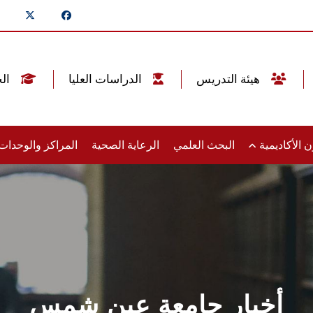
هيئة التدريس
الدراسات العليا
الخريجين
 الأكاديمية
البحث العلمي
الرعاية الصحية
المراكز والوحدا
أخبار جامعة عين شمس