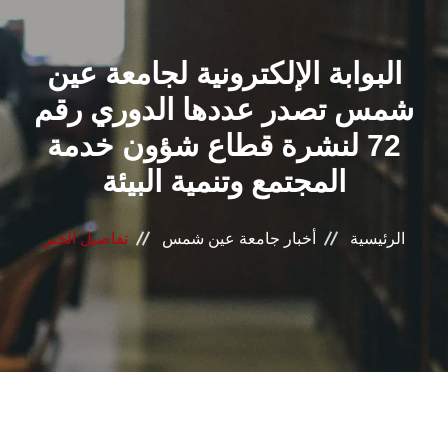
القطاعـات
البوابة الإلكترونية لجامعة عين
الشئون الأكاديمية
شمس تصدر عددها الدوري رقم
البحث العلمي
72 لنشرة قطاع شؤون خدمة
المجتمع وتنمية البيئة
الرعاية الصحية
المراكز والوحدات
الرئيسية
أخبار جامعة عين شمس
تفاصيل الخبر
الأنظمة الذكية
الإعلام
تواصل معنا