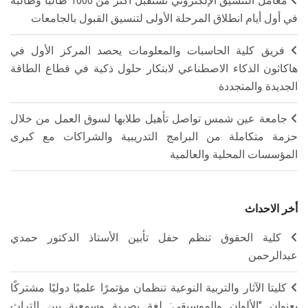
معامل التنسيق الإلكتروني تستقبل أكثر من 1000 طالبًا وطالبة
في أول أيام انطلاق المرحلة الأولى لتنسيق القبول بالجامعات
فريق كلية الحاسبات والمعلومات يحصد المركز الأول في
هاكاثون الذكاء الاصطناعي لابتكار حلول ذكية في قطاع الطاقة
الجديدة والمتجددة
جامعة عين شمس تواصل تأهيل طلابها لسوق العمل من خلال
حزمة متكاملة من البرامج التدريبية والشراكات مع كبرى
المؤسسات المحلية والعالمية
أخر الاحداث
كلية الحقوق تنظم حفل تأبين الأستاذ الدكتور حمدي
عبدالرحمن
كليتا الآثار والتربية النوعية تنظمان مؤتمرًا علميًا دوليًا مشتركًا
بعنوان "الألوان والموسيقى: لغة بصرية وسمعية بين التراث