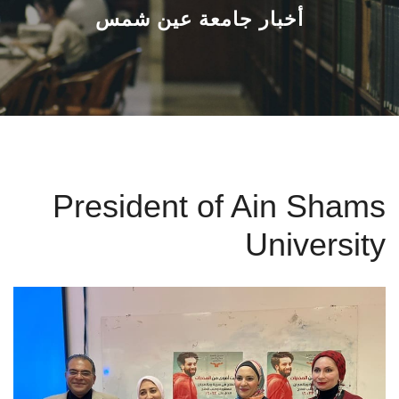
القطاعـات
أخبار جامعة عين شمس
الشئون الأكاديمية
البحث العلمي
الرعاية الصحية
President of Ain Shams
المراكز والوحدات
University
الأنظمة الذكية
الإعلام
تواصل معنا