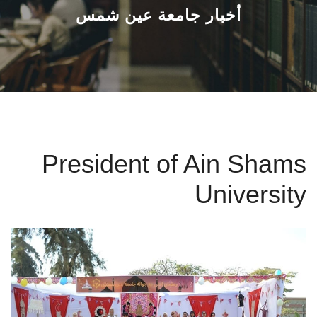
القطاعـات
أخبار جامعة عين شمس
الشئون الأكاديمية
البحث العلمي
الرعاية الصحية
President of Ain Shams
المراكز والوحدات
University
الأنظمة الذكية
الإعلام
تواصل معنا