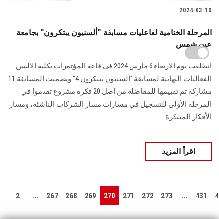
2024-03-10
المرحلة الختامية لفاعليات مسابقة "ألسنيون يبتكرون" بجامعة
عين شمس
انطلقت يوم الأربعاء 6 مارس 2024 في قاعة المؤتمرات بكلية الألسن
الفعاليات ‏النهائية لمسابقة "ألسنيون يبتكرون 4‏‎"‎ وتضمنت المسابقة 11
مشاركة تم تقييمها للمفاضلة من أصل 20 فكرة مشروع تقدموا في
‏المرحلة الأولى للتسجيل في مسارات مسار الشركات الناشئة، ومسار
الأفكار المبتكرة‎.‎
اقرأ المزيد
...
...
1
2
267
268
269
270
271
272
273
431
4