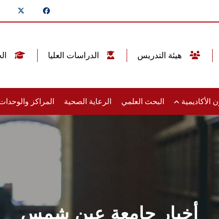
هيئة التدريس
الدراسات العليا
الخريجين
 الأكاديمية
البحث العلمي
الرعاية الصحية
المراكز والوحدا
أخبار جامعة عين شمس