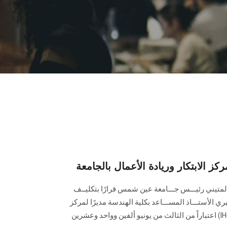
كز الابتكار وريادة الأعمال بالجامعة
 المتيني رئيـــس جـــامعة عين شمس قرارًا بتكليــف
الأستـــاذ المســـاعد بكلية الهندسة مديرًا لمركز
الابتكار وريادة الأعمال بالجامعة (IHub) اعتباراً من الثالث من يونيو ألفين وواحد وعشرين