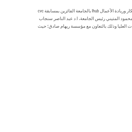
أعلن ا.د ماجد غنيمة مدير مركز الابتكار وريادة الأعمال Ihub بالجامعة الفائزين بمسابقة cvc
محمود المتيني رئيس الجامعة، ا.د عبد الناصر سنجاب
ت العليا وذلك بالتعاون مع مؤسسة ريهام صادق؛ حيث