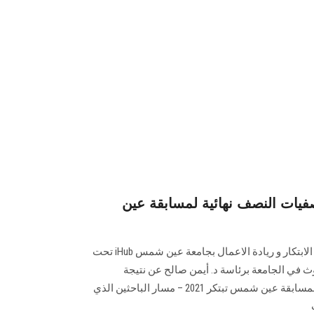
تصفيات النصف نهائية لمسابقة عين
أعلنت وحدة نقل التكنولوجيا بمركز الابتكار و ريادة الاعمال بجامعة عين شمس iHub تحت
وث في الجامعة برئاسة د. أيمن صالح عن نتيجة
المتأهلين للتصفيات النصف نهائية لمسابقة عين شمس تبتكر 2021 – مسار الباحثين الذي