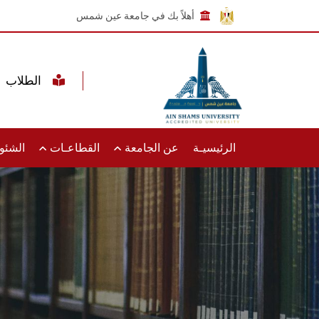
أهلاً بك في جامعة عين شمس
الطلاب
الرئيسيـة
عن الجامعة
القطاعـات
الشئون