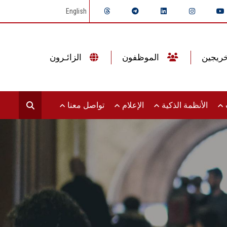
English
الموظفون
الزائـرون
ت
الأنظمة الذكية
الإعلام
تواصل معنا