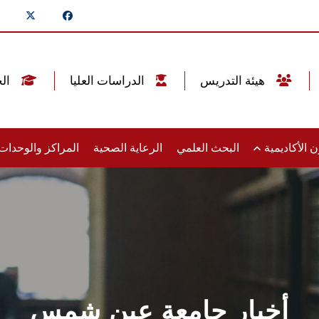
هيئة التدريس
الدراسات العليا
الخريجين
 الأكاديمية
البحث العلمي
الرعاية الصحية
المراكز والوحدا
أخبار جامعة عين شمس