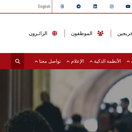
English
الموظفون
الزائـرون
ت
الأنظمة الذكية
الإعلام
تواصل معنا