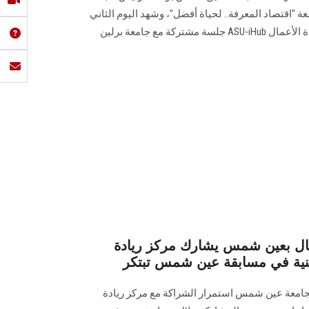
لدولي السنوي الـ 11 للجامعة "اقتصاد المعرفة.. لحياة أفضل"، وشهد اليوم الثاني
للفعاليات تنظيم مركز الابتكار وريادة الأعمال ASU-iHub جلسة مشتركة مع جامعة برلين
أعمال بعين شمس يشارك مركز ريادة
تقنية في مسابقة عين شمس تبتكر
 بجامعة عين شمس استمرار الشراكة مع مركز ريادة