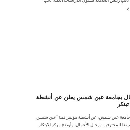
نائب رئيس الجامعة لشئون الدراسات العليا، نائب
.
أعمال بجامعة عين شمس يعلن عن أنشطة
ال بجامعة عين شمس، عن أنشطة مؤتمر قمة "عين شمس
AS" المصممة خصيصًا للمحترفين ورجال الأعمال، وأوضح مركز الابتكار