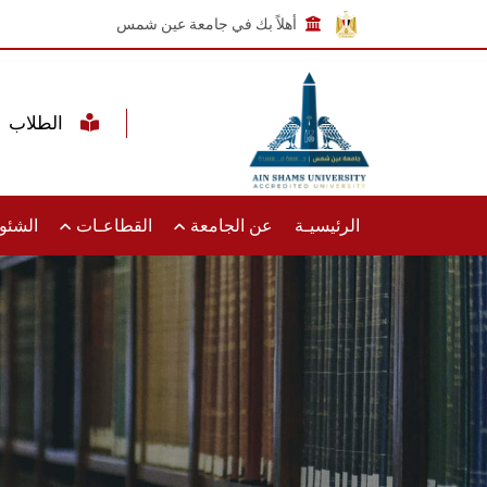
أهلاً بك في جامعة عين شمس
الطلاب
الرئيسيـة
عن الجامعة
القطاعـات
الشئون