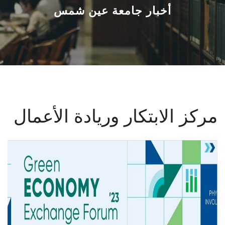
القطاعـات
أخبار جامعة عين شمس
الشئون الأكاديمية
البحث العلمي
الرعاية الصحية
مركز الابتكار وريادة الأعمال
المراكز والوحدات
الأنظمة الذكية
الإعلام
تواصل معنا