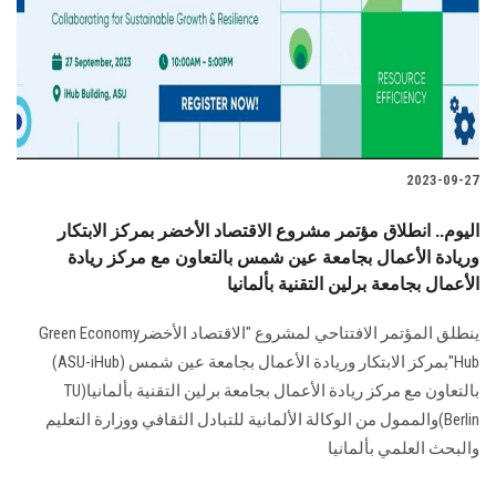
الطلاب
هيئة التدريس
الدراسات العليا
2023-09-27
الخريجين
اليوم.. انطلاق مؤتمر مشروع الاقتصاد الأخضر بمركز الابتكار
الموظفون
وريادة الأعمال بجامعة عين شمس بالتعاون مع مركز ريادة
الأعمال بجامعة برلين التقنية بألمانيا
الزائـرون
ينطلق المؤتمر الافتتاحي لمشروع "الاقتصاد الأخضرGreen Economy
Hub"بمركز الابتكار وريادة الأعمال بجامعة عين شمس (ASU-iHub)
سجل الان
بالتعاون مع مركز ريادة الأعمال بجامعة برلين التقنية بألمانيا(TU
Berlin)والممول من الوكالة الألمانية للتبادل الثقافي ووزارة التعليم
والبحث العلمي بألمانيا