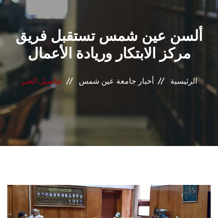
القطاعـات
ألسن عين شمس تستقبل فريق
الشئون الأكاديمية
مركز الابتكار وريادة الأعمال
البحث العلمي
الرئيسية
أخبار جامعة عين شمس
تفاصيل الخبر
الرعاية الصحية
المراكز والوحدات
الأنظمة الذكية
الإعلام
تواصل معنا