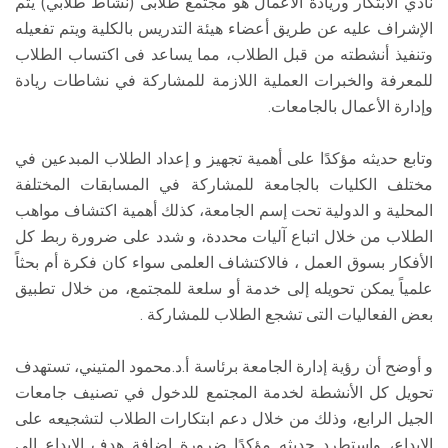
نادي الابتكار وريادة الأعمال هو مجتمع طلابى (نشاط طلابي) يتم
الإشراف عليه عن طريق أعضاء هيئة التدريس بالكلية ويتم تفعيله
وتنفيذ أنشطته من قبل الطلاب، مما يساعد فى اكتساب الطلاب
للمعرفة والخبرات العملية اللازمة للمشاركة في نشاطات ريادة
وإدارة الأعمال بالجامعات.
وتابع حديثه مؤكدًا على أهمية تجهيز و إعداد الطلاب المبدعين في
مختلف الكليات بالجامعة للمشاركة في المسابقات المختلفة
المحلية و الدولية تحت إسم الجامعة، كذلك أهمية اكتشاف مواهب
الطلاب من خلال اتباع آليات محددة، و شدد على ضرورة ربط كل
الأفكار بسوق العمل ، فالاكتشاف العلمى سواء كان فكرة أم بحثاً
علمياً يمكن تحويله إلى خدمة أو سلعة للمجتمع، من خلال تطبيق
بعض الفعاليات التى تشجع الطلاب للمشاركة .
و أوضح أن رؤية إدارة الجامعة برئاسة أ.د.محمود المتيني، تستهدف
تحويل كل الأنشطة لخدمة المجتمع للدخول في تصنيف جامعات
الجيل الرابع، وذلك من خلال دعم ابتكارات الطلاب لتشجيعه على
الابداع، واستطرد حديثه مؤكدًا ضرورة إضافة هدف الإبداع الى