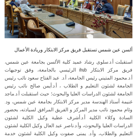
الطلاب
هيئة التدريس
الدراسات العليا
ألسن عين شمس تستقبل فريق مركز الابتكار وريادة الأعمال
الخريجين
استقبلت أ.د.سلوى رشاد عميد كلية الألسن بجامعة عين شمس،
الموظفون
فريق مركز الابتكار ihub الرئيسي بالجامعة، وفق توجيهات
أ.د.محمود المتيني رئيس الجامعة، أ.د. عبد الفتاح سعود نائب رئيس
الجامعة لشئون التعليم و الطلاب ، أ.د.أيمن صالح نائب رئيس
الزائـرون
الجامعة لشئون الدراسات العليا والبحوث؛ حيث استقبلت أ.د.ماجد
غنيمة أستاذ الهندسة مدير مركز الابتكار بجامعة عين شمس، ود.
سجل الان
وئام محمود نائب مدير المركز و الفريق المرافق لسيادته، بحضور
السادة وكلاء الكلية أ.د.أشرف عطية وكيل الكلية لشئون
الدراسات العليا والبحوث، وأ.د.ناصر عبد العال وكيل الكلية لشئون
التعليم والطلاب، وأ.د. يمنى صفوت وكيل الكلية لشئون خدمة