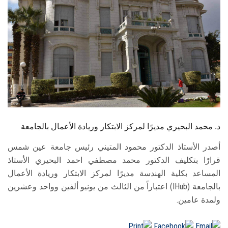
الطلاب
هيئة التدريس
الدراسات العليا
الخريجين
الموظفون
د. محمد البحيري مديرًا لمركز الابتكار وريادة الأعمال بالجامعة
الزائـرون
أصدر الأستاذ الدكتور محمود المتيني رئيس جامعة عين شمس
قرارًا بتكليف الدكتور محمد مصطفي احمد البحيري الأستاذ
سجل الان
المساعد بكلية الهندسة مديرًا لمركز الابتكار وريادة الأعمال
بالجامعة (IHub) اعتباراً من الثالث من يونيو ألفين وواحد وعشرين
ولمدة عامين.