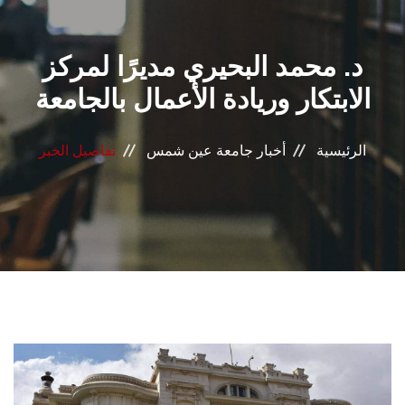
القطاعـات
د. محمد البحيري مديرًا لمركز
الشئون الأكاديمية
الابتكار وريادة الأعمال بالجامعة
البحث العلمي
الرئيسية
أخبار جامعة عين شمس
تفاصيل الخبر
الرعاية الصحية
المراكز والوحدات
الأنظمة الذكية
الإعلام
تواصل معنا