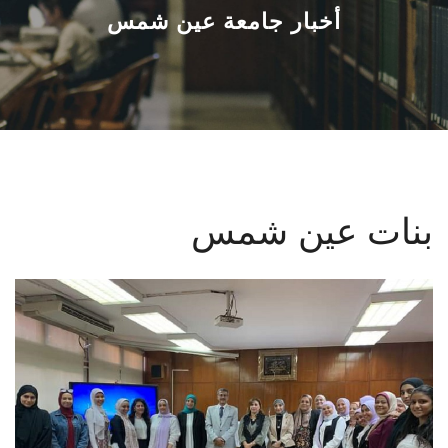
القطاعـات
أخبار جامعة عين شمس
الشئون الأكاديمية
البحث العلمي
الرعاية الصحية
بنات عين شمس
المراكز والوحدات
الأنظمة الذكية
الإعلام
تواصل معنا