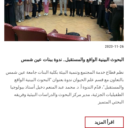
الطلاب
هيئة التدريس
الدراسات العليا
2023-11-26
الخريجين
البحوث البينية الواقع والمستقبل.. ندوة ببنات عين شمس
الموظفون
نظم قطاع خدمة المجتمع وتنمية البيئة بكلية البنات جامعة عين شمس
بالتعاون مع قسم علم الحيوان ندوة بعنوان "البحوث البينية الواقع
الزائـرون
والمستقبل"، قدّم الندوة أ. د. محمد عبد المنعم دخيل أستاذ بيولوجيا
الطفيليات الجزئية، مدير مركز البحوث والدراسات البيئية وفريقه
سجل الان
البحثي المتميز
اقرأ المزيد