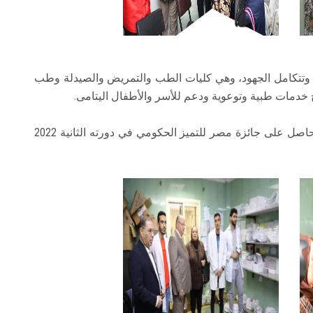
ف وتتكامل الجهود، وهي كليات الطب والتمريض والصيدلة وطب
رج خدمات طبية وتوعوية ودعم للأسر والأطفال اليتامى.
يذكر أن مركز الأندلس للرعاية الصحية بحي المرج حاصل على جائزة مصر للتميز الحكومي في دورته الثانية 2022