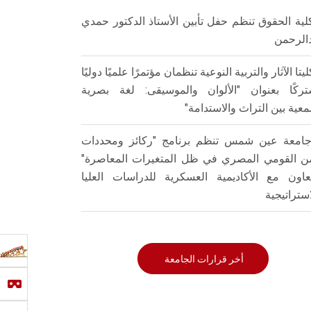
لية الحقوق تنظم حفل تأبين الأستاذ الدكتور حمدي
الرحمن
ليتا الآثار والتربية النوعية تنظمان مؤتمرًا علميًا دوليًا
ركًا بعنوان "الألوان والموسيقى: لغة بصرية
عية بين التراث والاستدامة"
امعة عين شمس تنظم برنامج "ركائز ومحددات
من القومي المصري في ظل المتغيرات المعاصرة"
تعاون مع الأكاديمية العسكرية للدراسات العليا
استراتيجية
أخر قرارات الجامعة