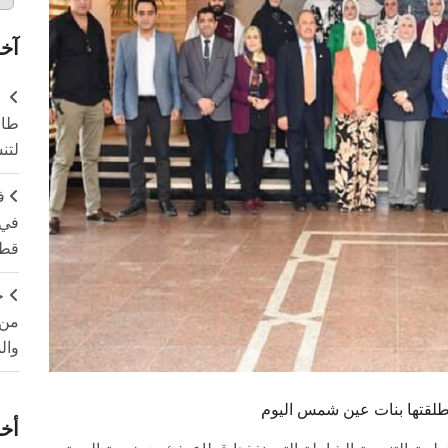
آخر
طال
لتن
ف
في 
قطا
ج
من 
وال
 أطلقتها بنات عين شمس اليوم
أخر