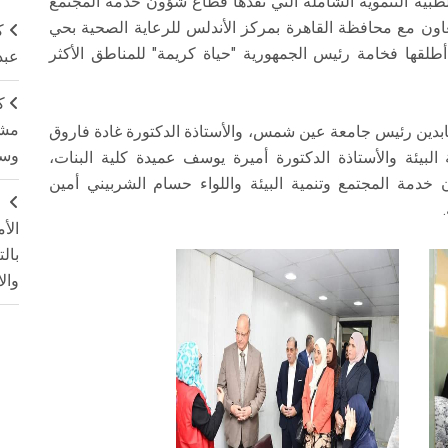
الطبية التنموية الشاملة التي نفذها قطاع شؤون خدمة المجتمع
تعاون مع محافظة القاهرة بمركز الأندلس للرعاية الصحية بحي
ك
أطلقها فخامة رئيس الجمهورية "حياة كريمة" للمناطق الأكثر
عبد
ك
مشت
عابدين رئيس جامعة عين شمس، والأستاذة الدكتورة غادة فاروق
وسم
لبيئة والأستاذة الدكتورة أميرة یوسف عميدة كلية البنات،
ن خدمة المجتمع وتنمية البيئة واللواء حسام الشربيني أمين
ج
الأ
بال
وال