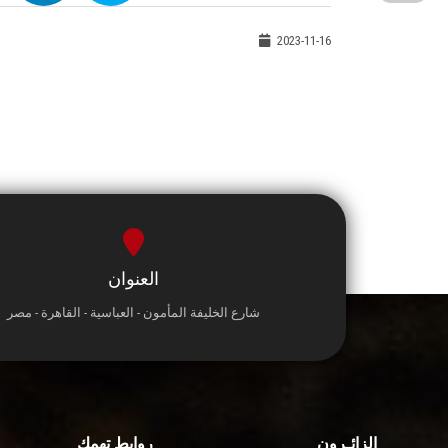
2023-11-16
العنوان
شارع الخليفة المأمون - العباسية - القاهرة - مصر
الزائـرون
روابط تهمك