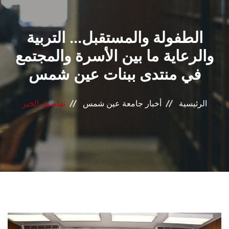
القطاعـات
الطفولة والمستقبل... التربية
الشئون الأكاديمية
والرعاية ما بين الأسرة والمجتمع
البحث العلمي
في منتدى ببنات عين شمس
الرعاية الصحية
الرئيسية
أخبار جامعة عين شمس
تفاصيل الخبر
المراكز والوحدات
الأنظمة الذكية
الإعلام
تواصل معنا