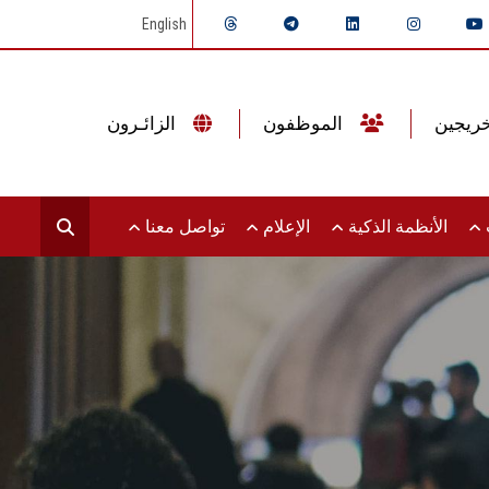
English
الموظفون
الزائـرون
ت
الأنظمة الذكية
الإعلام
تواصل معنا