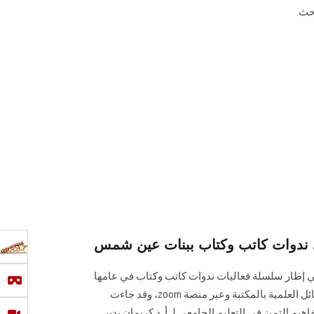
حث.
ي.. ندوات كاتب وكتاب ببنات عين شمس
في إطار سلسلة فعاليات ندوات كاتب وكتاب في عامها
الثاني داخل أروقة قاعة مكتبة الرسائل العلمية بالمكتبة وعبر منصة zoom، وقد جاءت
يم التميز في التعليم الجامعي لـ أ. د كريمان بدير