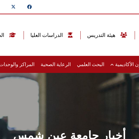
هيئة التدريس
الدراسات العليا
الخريجين
 الأكاديمية
البحث العلمي
الرعاية الصحية
المراكز والوحدا
أخبار جامعة عين شمس