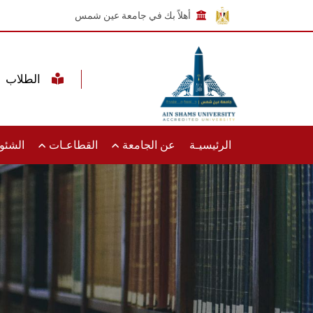
أهلاً بك في جامعة عين شمس
الطلاب
الرئيسيـة
عن الجامعة
القطاعـات
الشئون