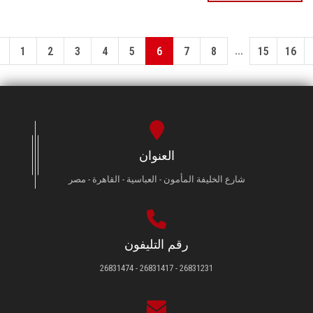
...
1
2
3
4
5
6
7
8
15
16
العنوان
شارع الخليفة المأمون - العباسية - القاهرة - مصر
رقم التليفون
26831231 - 26831417 - 26831474