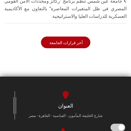
جامعة عين شمس تنظم برنامج "ركائز ومحددات الأمن القومي
المصري في ظل المتغيرات المعاصرة" بالتعاون مع الأكاديمية
العسكرية للدراسات العليا والاستراتيجية
أخر قرارات الجامعة
العنوان
شارع الخليفة المأمون - العباسية - القاهرة - مصر