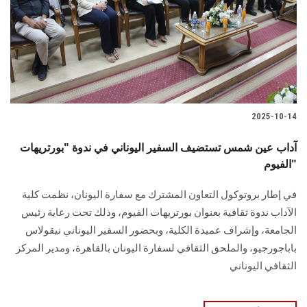
الطلاب
هيئة التدريس
الدراسات العليا
2025-10-14
الخريجين
آداب عين شمس تستضيف السفير اليوناني في ندوة "بورتريهات
الموظفون
الفيوم"
في إطار بروتوكول التعاون المشترك مع سفارة اليونان، نظمت كلية
الزائـرون
الآداب ندوة ثقافية بعنوان بورتريهات الفيوم، وذلك تحت رعاية رئيس
الجامعة، وإشراف عميدة الكلية، وبحضور السفير اليوناني نيقولاس
سجل الان
باباجورجيو، والملحق الثقافي لسفارة اليونان بالقاهرة، ومدير المركز
الثقافي اليوناني