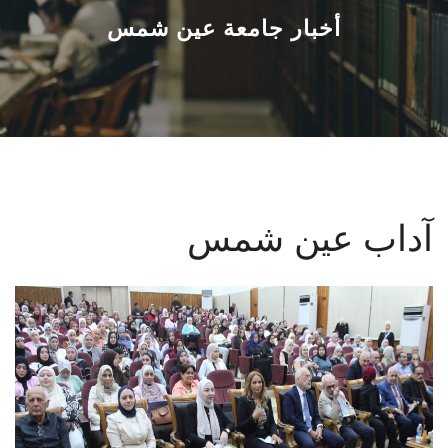
القطاعـات
أخبار جامعة عين شمس
الشئون الأكاديمية
البحث العلمي
الرعاية الصحية
آداب عين شمس
المراكز والوحدات
الأنظمة الذكية
الإعلام
تواصل معنا