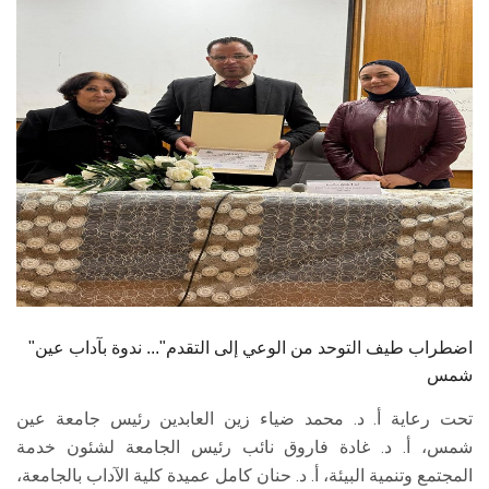
الطلاب
هيئة التدريس
الدراسات العليا
الخريجين
الموظفون
الزائـرون
"اضطراب طيف التوحد من الوعي إلى التقدم"... ندوة بآداب عين
سجل الان
شمس
تحت رعاية أ. د. محمد ضياء زين العابدين رئيس جامعة عين
شمس، أ. د. غادة فاروق نائب رئيس الجامعة لشئون خدمة
المجتمع وتنمية البيئة، أ. د. حنان كامل عميدة كلية الآداب بالجامعة،