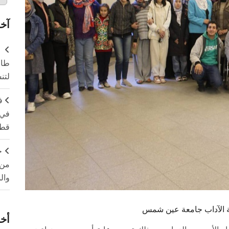
آخر
طال
لتن
ف
في 
قطا
ج
من 
وال
ية الآداب جامعة عين شمس
أخر