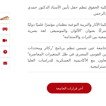
لية الحقوق تنظم حفل تأبين الأستاذ الدكتور حمدي
الرحمن
ليتا الآثار والتربية النوعية تنظمان مؤتمرًا علميًا دوليًا
ركًا بعنوان "الألوان والموسيقى: لغة بصرية
عية بين التراث والاستدامة"
امعة عين شمس تنظم برنامج "ركائز ومحددات
من القومي المصري في ظل المتغيرات المعاصرة"
تعاون مع الأكاديمية العسكرية للدراسات العليا
استراتيجية
أخر قرارات الجامعة