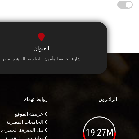
العنوان
شارع الخليفة المأمون - العباسية - القاهرة - مصر
الزائـرون
روابط تهمك
خريطة الموقع
الجامعات المصرية
19.27M
بنك المعرفة المصري
بوابة مصر الرقميـة