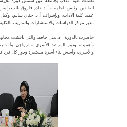
نظمت كلية الآداب بجامعة عين شمس دورة للإرشاد
العابدين، رئيس الجامعة، أ. د. غادة فاروق نائب رئيس
عميد كلية الآداب، وبإشراف أ. د. حنان سالم، وكيل ا
مدير مركز الدراسات والاستشارات والتدريب بالكلية.
حاضرت بالدورة أ. د. منى حافظ والتي ناقشت محاور 
وأهميته، ودور المرشد الأسري والزواجي وأساليب
والأسري، وأسس بناء أسرة مستقرة ودور كل فرد فيه