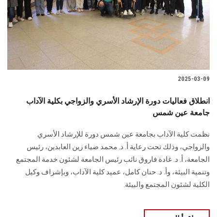
الطلاب
هيئة التدريس
الدراسات العليا
2025-03-09
الخريجين
انطلاق فعاليات دورة الإرشاد الأسري والزواجي بكلية الآداب
الموظفون
جامعة عين شمس
نظمت كلية الآداب بجامعة عين شمس دورة للإرشاد الأسري
الزائـرون
والزواجي، وذلك تحت رعاية أ. د. محمد ضياء زين العابدين، رئيس
الجامعة، أ. د. غادة فاروق نائب رئيس الجامعة لشئون خدمة المجتمع
سجل الان
وتنمية البيئة، وأ. د. حنان كامل، عميد كلية الآداب، وبإشراف وكيل
الكلية لشئون المجتمع والبيئة.