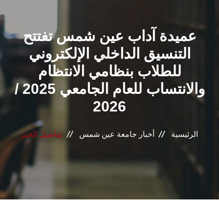
القطاعـات
عميدة آداب عين شمس تفتتح
الشئون الأكاديمية
التنسيق الداخلي الإلكتروني
البحث العلمي
للطلاب بنظامي الانتظام
والانتساب للعام الجامعي 2025 /
الرعاية الصحية
2026
المراكز والوحدات
الرئيسية
أخبار جامعة عين شمس
تفاصيل الخبر
الأنظمة الذكية
الإعلام
تواصل معنا