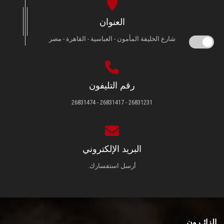
العنوان
شارع الخليفة المأمون - العباسية - القاهرة - مصر
رقم التليفون
26831231 - 26831417 - 26831474
البريد الإلكتروني
أرسل استفسارك.
الزائـرون