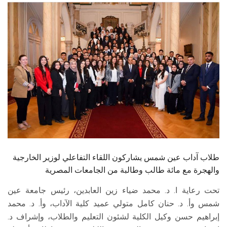
الطلاب
هيئة التدريس
الدراسات العليا
الخريجين
الموظفون
الزائـرون
طلاب آداب عين شمس يشاركون اللقاء التفاعلي لوزير الخارجية
والهجرة مع مائة طالب وطالبة من الجامعات المصرية
سجل الان
تحت رعاية ا. د. محمد ضياء زين العابدين، رئيس جامعة عين
شمس وأ. د. حنان كامل متولي عميد كلية الآداب، وأ. د. محمد
إبراهيم حسن وكيل الكلية لشئون التعليم والطلاب، وإشراف د.