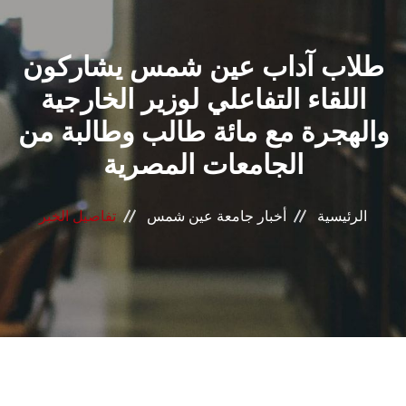
القطاعـات
طلاب آداب عين شمس يشاركون
الشئون الأكاديمية
اللقاء التفاعلي لوزير الخارجية
البحث العلمي
والهجرة مع مائة طالب وطالبة من
الجامعات المصرية
الرعاية الصحية
المراكز والوحدات
الرئيسية
أخبار جامعة عين شمس
تفاصيل الخبر
الأنظمة الذكية
الإعلام
تواصل معنا