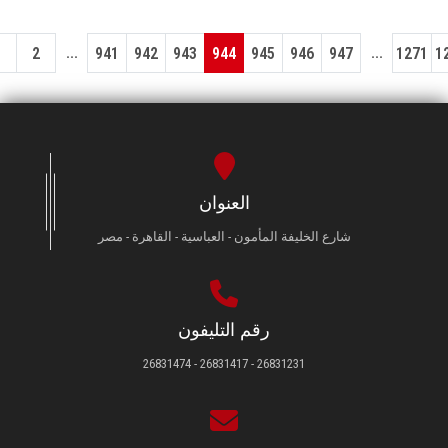
...
...
1
2
941
942
943
944
945
946
947
1271
1
العنوان
شارع الخليفة المأمون - العباسية - القاهرة - مصر
رقم التليفون
26831231 - 26831417 - 26831474