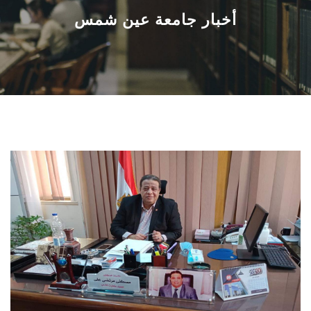
القطاعـات
أخبار جامعة عين شمس
الشئون الأكاديمية
البحث العلمي
الرعاية الصحية
المراكز والوحدات
الأنظمة الذكية
الإعلام
تواصل معنا