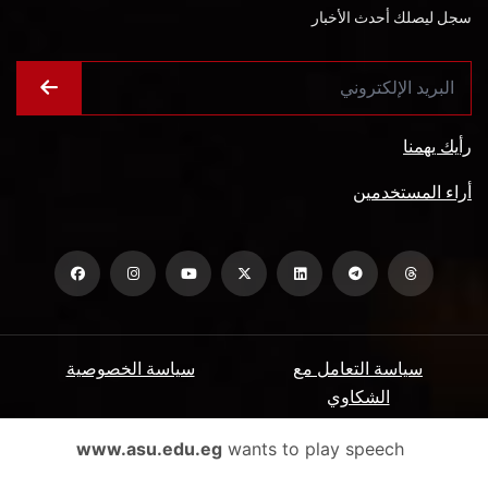
سجل ليصلك أحدث الأخبار
رأيك يهمنا
أراء المستخدمين
سياسة التعامل مع
سياسة الخصوصية
الشكاوي
ميثاق المتعاملين
الأسئلة الشائعة
www.asu.edu.eg
wants to play speech