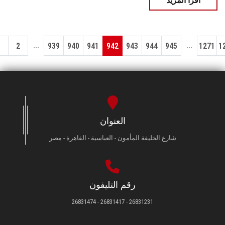
اقرأ المزيد
...
...
1
2
939
940
941
942
943
944
945
1271
1
العنوان
شارع الخليفة المأمون - العباسية - القاهرة - مصر
رقم التليفون
26831231 - 26831417 - 26831474