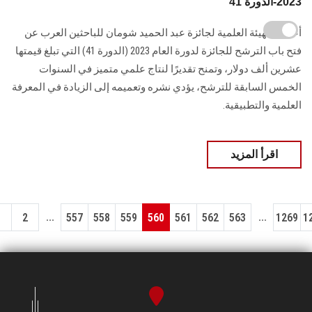
2023-الدورة 41
أعلنت الهيئة العلمية لجائزة عبد الحميد شومان للباحثين العرب عن
فتح باب الترشح للجائزة لدورة العام 2023 (الدورة 41) التي تبلغ قيمتها
عشرين ألف دولار، وتمنح تقديرًا لنتاج علمي متميز في السنوات
الخمس السابقة للترشح، يؤدي نشره وتعميمه إلى الزيادة في المعرفة
العلمية والتطبيقية.
اقرأ المزيد
...
...
1
2
557
558
559
560
561
562
563
1269
1