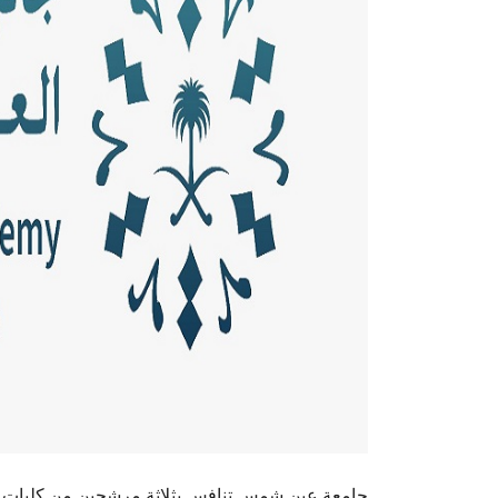
جامعة عين شمس تنافس بثلاثة مرشحين من كليات الج