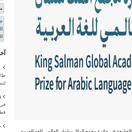
مك
جا
ال
الع
آخر
طال
لتن
ف
في 
قطا
ج
امعة في جائزة مجمع الملك سلمان العالمي للغة العربية