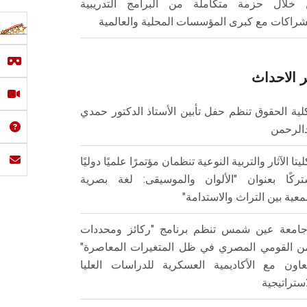
خلال حزمة متكاملة من البرامج التدريبية
شراكات مع كبرى المؤسسات المحلية والعالمية
 الاحداث
لية الحقوق تنظم حفل تأبين الأستاذ الدكتور حمدي
الرحمن
ليتا الآثار والتربية النوعية تنظمان مؤتمرًا علميًا دوليًا
ركًا بعنوان "الألوان والموسيقى: لغة بصرية
عية بين التراث والاستدامة"
امعة عين شمس تنظم برنامج "ركائز ومحددات
من القومي المصري في ظل المتغيرات المعاصرة"
تعاون مع الأكاديمية العسكرية للدراسات العليا
استراتيجية