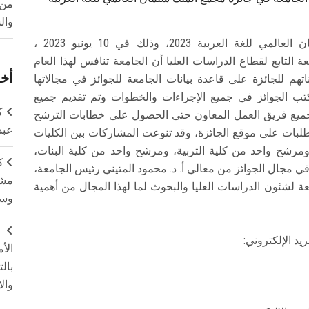
من 
وال
بعد إغلاق باب الترشح لجائزة مجمع الملك سلمان العالمي للغة العربية 2023، وذلك في 10 يونيو 2023 ،
ب الجوائز بالجامعة التابع لقطاع الدراسات العليا أن الجامعة تنافس لهذا العام
أخر
اتهم للجائزة على قاعدة بيانات الجامعة للجوائز في مجالاتها
كتب الجوائز في جميع الإجراءات والخطوات وتم تقديم جميع
ك
جميع فريق العمل المعاون حتى الحصول على خطابات الترشح
عبد
لبات على موقع الجائزة، وقد تنوعت المشاركات بين الكليات
الآداب، ومرشح واحد من كلية التربية، ومرشح واحد من كلية البنات،
ك
ي مجال الجوائز من معالي أ. د. محمود المتيني رئيس الجامعة،
مشت
ة لشئون الدراسات العليا والبحوث لما لهذا المجال من أهمية
وسم
ج
يد الإلكتروني:
الأ
بال
وال