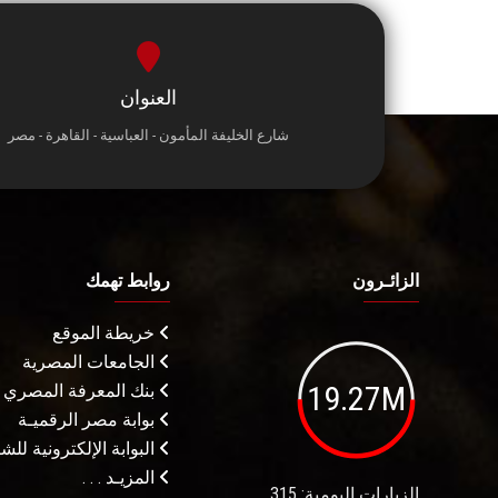
العنوان
شارع الخليفة المأمون - العباسية - القاهرة - مصر
الزائـرون
روابط تهمك
خريطة الموقع
الجامعات المصرية
19.27M
بنك المعرفة المصري
بوابة مصر الرقميـة
البوابة الإلكترونية لل
المزيـد . . .
الزيارات اليومية: 315