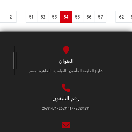
...
...
1
2
51
52
53
54
55
56
57
62
العنوان
شارع الخليفة المأمون - العباسية - القاهرة - مصر
رقم التليفون
26831231 - 26831417 - 26831474