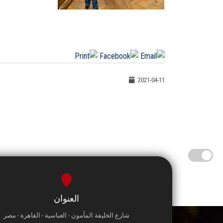
2021-04-11
العنوان
شارع الخليفة المأمون - العباسية - القاهرة - مصر