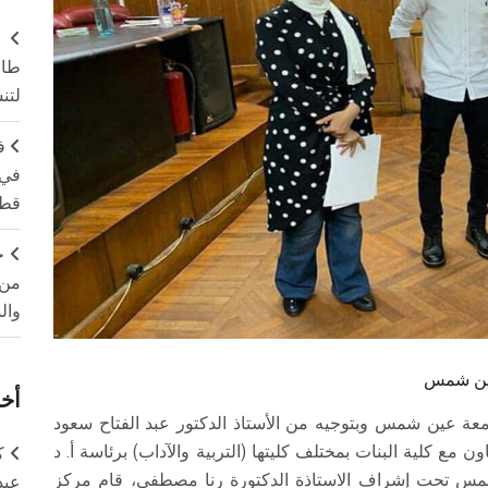
طال
لتن
ف
في 
قطا
ج
من 
وال
عين شمس
أخر
معة عين شمس وبتوجيه من الأستاذ الدكتور عبد الفتاح سعود
 مع كلية البنات بمختلف كليتها (التربية والآداب) برئاسة أ. د
ك
مس تحت إشراف الاستاذة الدكتورة رنا مصطفي، قام مركز
عبد