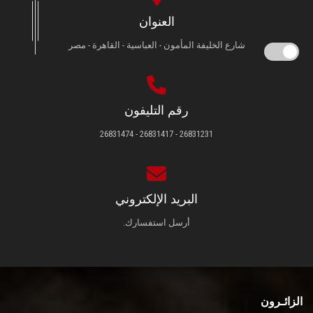
العنوان
شارع الخليفة المأمون - العباسية - القاهرة - مصر
رقم التليفون
26831231 - 26831417 - 26831474
البريد الإلكتروني
أرسل استفسارك.
الزائـرون