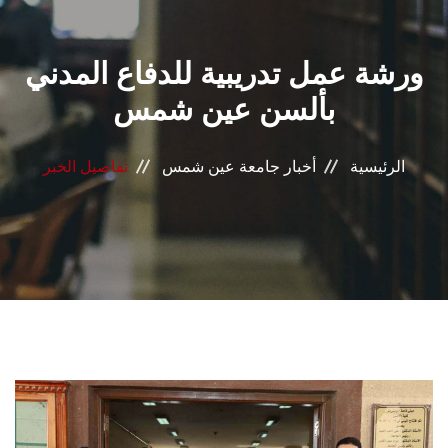
القطاعـات
ورشة عمل تدريبية للدفاع المدني
الشئون الأكاديمية
بألسن عين شمس
البحث العلمي
الرئيسية
أخبار جامعة عين شمس
تفاصيل الخبر
الرعاية الصحية
المراكز والوحدات
الأنظمة الذكية
الإعلام
تواصل معنا