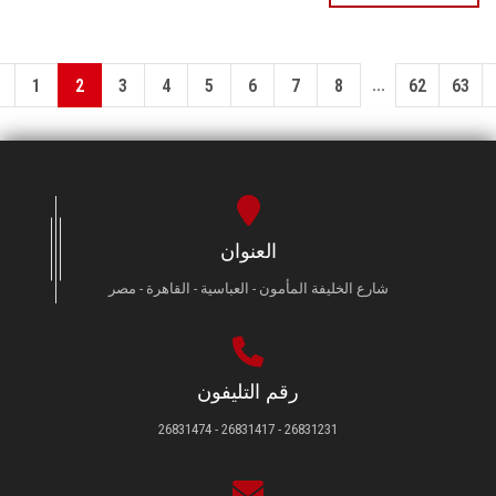
...
1
2
3
4
5
6
7
8
62
63
العنوان
شارع الخليفة المأمون - العباسية - القاهرة - مصر
رقم التليفون
26831231 - 26831417 - 26831474