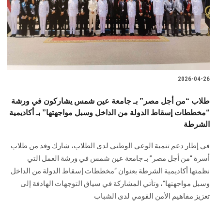
الطلاب
هيئة التدريس
الدراسات العليا
2026-04-26
الخريجين
طلاب “من أجل مصر” بـ جامعة عين شمس يشاركون في ورشة
الموظفون
“مخططات إسقاط الدولة من الداخل وسبل مواجهتها” بـ أكاديمية
الشرطة
الزائـرون
في إطار دعم تنمية الوعي الوطني لدى الطلاب، شارك وفد من طلاب
أسرة “من أجل مصر” بـ جامعة عين شمس في ورشة العمل التي
سجل الان
نظمتها أكاديمية الشرطة بعنوان “مخططات إسقاط الدولة من الداخل
وسبل مواجهتها”، وتأتي المشاركة في سياق التوجهات الهادفة إلى
تعزيز مفاهيم الأمن القومي لدى الشباب