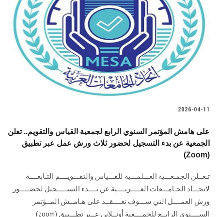
2026-04-11
على هامش المؤتمر السنوي الرابع لجمعية القياس والتقويم.. تعلن
الجمعية عن بدء التسجيل لحضور ثلاث ورش عمل عبر تطبيق
(Zoom)
تـعــلن الجمـعـــية العـــلمـــية للقـــياس والتقـــويــــم التـابعــــة
لاتحـــاد الجـامـــعات العـــــربــــية عن بــــدء التســـــجيل لحضـــــور
ورش العمــــل التي ســـوف تعــــقــد على هـامــش المــؤتمر
الســــنوي الرابــع للجمــــعية أونــلاين عــبر تطـــبيق (zoom)