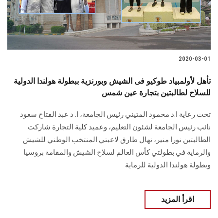
الطلاب
هيئة التدريس
الدراسات العليا
2020-03-01
تأهل لأولمبياد طوكيو فى الشيش وبورنزية ببطولة هولندا الدولية
الخريجين
للسلاح لطالبتين بتجارة عين شمس
الموظفون
تحت رعاية ا.د محمود المتيني رئيس الجامعة، ا. د عبد الفتاح سعود
نائب رئيس الجامعة لشئون التعليم، وعميد كلية التجارة شاركت
الزائـرون
الطالبتين نورا منير، نهال طارق لاعبتي المنتخب الوطني للشيش
والرماية في بطولتي كأس العالم لسلاح الشيش والمقامة بروسيا
سجل الان
وبطولة هولندا الدولية للرماية
اقرأ المزيد