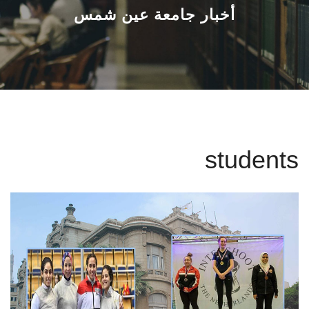
القطاعـات
أخبار جامعة عين شمس
الشئون الأكاديمية
البحث العلمي
الرعاية الصحية
students
المراكز والوحدات
الأنظمة الذكية
الإعلام
تواصل معنا