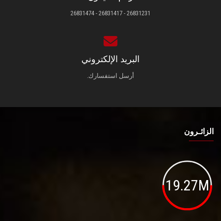
26831231 - 26831417 - 26831474
البريد الإلكتروني
أرسل استفسارك.
الزائـرون
19.27M