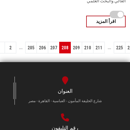
العالي والبحث العلمي
اقرأ المزيد
...
...
1
2
205
206
207
208
209
210
211
225
2
العنوان
شارع الخليفة المأمون - العباسية - القاهرة - مصر
رقم التليفون