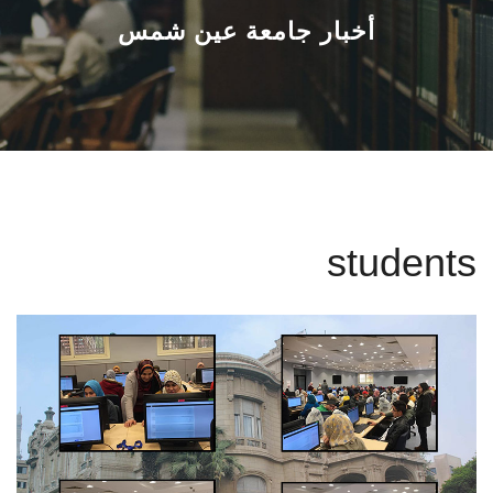
القطاعـات
أخبار جامعة عين شمس
الشئون الأكاديمية
البحث العلمي
الرعاية الصحية
students
المراكز والوحدات
الأنظمة الذكية
الإعلام
تواصل معنا