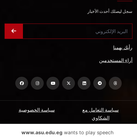
سجل ليصلك أحدث الأخبار
رأيك يهمنا
أراء المستخدمين
سياسة التعامل مع
سياسة الخصوصية
الشكاوي
ميثاق المتعاملين
الأسئلة الشائعة
www.asu.edu.eg
wants to play speech