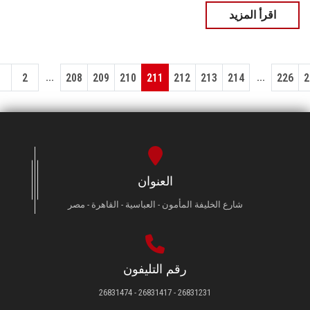
اقرأ المزيد
...
...
1
2
208
209
210
211
212
213
214
226
2
العنوان
شارع الخليفة المأمون - العباسية - القاهرة - مصر
رقم التليفون
26831231 - 26831417 - 26831474