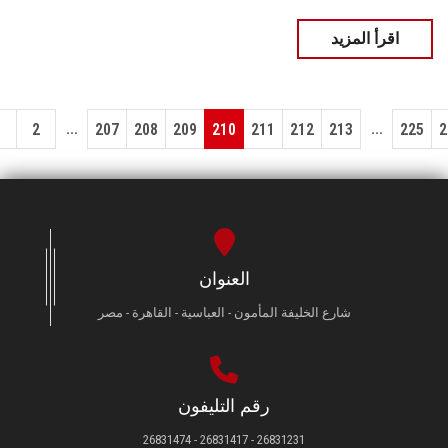
اقرأ المزيد
...
...
1
2
207
208
209
210
211
212
213
225
2
العنوان
شارع الخليفة المأمون - العباسية - القاهرة - مصر
رقم التليفون
26831231 - 26831417 - 26831474