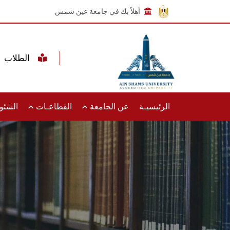
أهلاً بك في جامعة عين شمس
الطلاب
الرئيسيـة
عن الجامعة
القطاعـات
الشئون