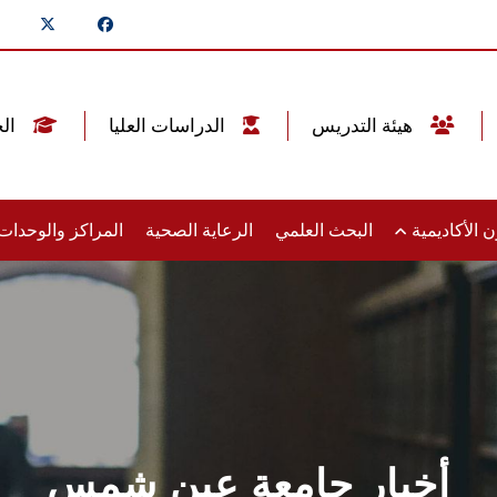
هيئة التدريس
الدراسات العليا
الخريجين
 الأكاديمية
البحث العلمي
الرعاية الصحية
المراكز والوحدا
أخبار جامعة عين شمس