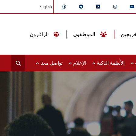
English
الموظفون
الزائـرون
ت
الأنظمة الذكية
الإعلام
تواصل معنا