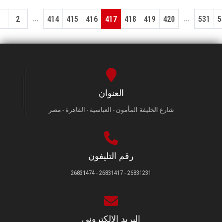
...
...
1
2
414
415
416
417
418
419
420
531
5
العنوان
شارع الخليفة المأمون - العباسية - القاهرة - مصر
رقم التليفون
26831231 - 26831417 - 26831474
البريد الإلكتروني