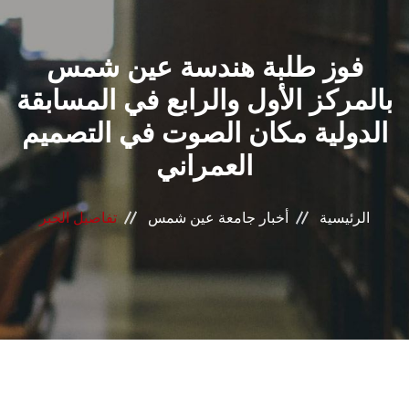
القطاعـات
فوز طلبة هندسة عين شمس
الشئون الأكاديمية
بالمركز الأول والرابع في المسابقة
البحث العلمي
الدولية مكان الصوت في التصميم
العمراني
الرعاية الصحية
المراكز والوحدات
الرئيسية
أخبار جامعة عين شمس
تفاصيل الخبر
الأنظمة الذكية
الإعلام
تواصل معنا