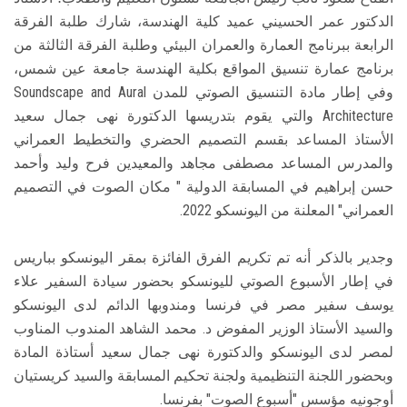
الدكتور عمر الحسيني عميد كلية الهندسة، شارك طلبة الفرقة
الرابعة ببرنامج العمارة والعمران البيئي وطلبة الفرقة الثالثة من
برنامج عمارة تنسيق المواقع بكلية الهندسة جامعة عين شمس،
وفي إطار مادة التنسيق الصوتي للمدن Soundscape and Aural
Architecture والتي يقوم بتدريسها الدكتورة نهى جمال سعيد
الأستاذ المساعد بقسم التصميم الحضري والتخطيط العمراني
والمدرس المساعد مصطفى مجاهد والمعيدين فرح وليد وأحمد
حسن إبراهيم في المسابقة الدولية " مكان الصوت في التصميم
العمراني" المعلنة من اليونسكو 2022.
وجدير بالذكر أنه تم تكريم الفرق الفائزة بمقر اليونسكو بباريس
في إطار الأسبوع الصوتي لليونسكو بحضور سيادة السفير علاء
يوسف سفير مصر في فرنسا ومندوبها الدائم لدى اليونسكو
والسيد الأستاذ الوزير المفوض د. محمد الشاهد المندوب المناوب
لمصر لدى اليونسكو والدكتورة نهى جمال سعيد أستاذة المادة
وبحضور اللجنة التنظيمية ولجنة تحكيم المسابقة والسيد كريستيان
أوجونيه مؤسس "أسبوع الصوت" بفرنسا.