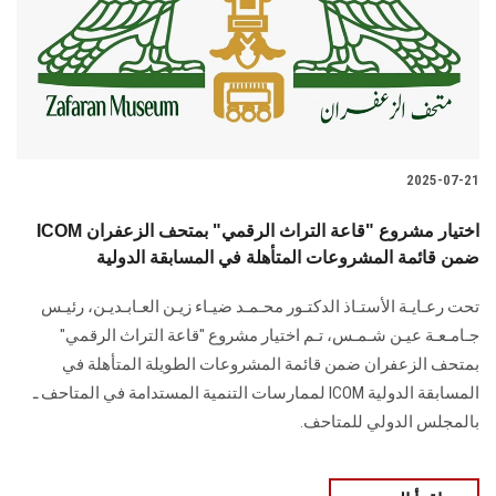
الطلاب
هيئة التدريس
الدراسات العليا
2025-07-21
الخريجين
ICOM اختيار مشروع "قاعة التراث الرقمي" بمتحف الزعفران
الموظفون
ضمن قائمة المشروعات المتأهلة في المسابقة الدولية
تحت رعـايـة الأستـاذ الدكتـور محـمـد ضيـاء زيـن العـابـديـن، رئيـس
الزائـرون
جـامـعـة عيـن شـمـس، تـم اختيار مشروع "قاعة التراث الرقمي"
بمتحف الزعفران ضمن قائمة المشروعات الطويلة المتأهلة في
سجل الان
المسابقة الدولية ICOM لممارسات التنمية المستدامة في المتاحف ـ
بالمجلس الدولي للمتاحف.